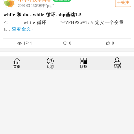
关注
2020-03-13发布于“php”
while 和 do...while 循环-php基础1.5
<!-- -----while 循环----- --><?PHP$a=1; // 定义一个变量
a...
查看全文»
1744
0
0
小绿叶技术博客
超级管理员
关注
2020-03-12发布于“php”
首页
动态
版块
我的
PHP $_POST 被广泛应用于收集表单数据-php基础1.4.1
---------- PHP $_REQUEST ----------<!--// PHP $...
查看全
文»
1574
0
0
小绿叶技术博客
超级管理员
关注
2020-03-09发布于“php”